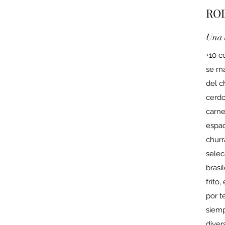
RO
Una 
+10 c
se ma
del c
cerdo
carne
espad
churr
selec
brasi
frito
por t
siemp
diver